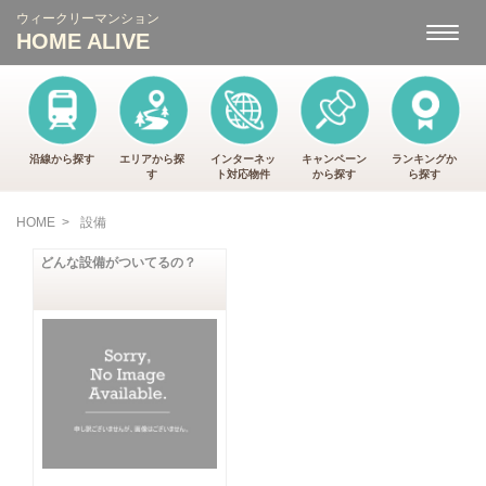
ウィークリーマンション
ナ
HOME ALIVE
ビ
ゲ
ー
シ
ョ
ン
沿線から探す
エリアから探
インターネッ
キャンペーン
ランキングか
す
ト
対応物件
から
探す
ら
探す
HOME
>
設備
どんな設備がついてるの？