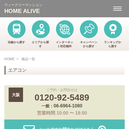
ウィークリーマンション
ナ
HOME ALIVE
ビ
ゲ
ー
シ
ョ
ン
沿線から探す
エリアから探
インターネッ
キャンペーン
ランキングか
す
ト
対応物件
から
探す
ら
探す
HOME
>
備品一覧
エアコン
ご予約・お問合せは
大阪
0120-92-5489
06-6964-1080
一般：
営業時間 10:00 〜 18:00