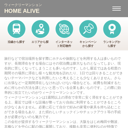
ウィークリーマンション
ナ
HOME ALIVE
ビ
ゲ
ー
シ
ョ
ン
沿線から探す
エリアから探
インターネッ
キャンペーン
ランキングか
す
ト
対応物件
から
探す
ら
探す
旅行などで宿泊場所を探す際にホテルや旅館などを利用する人は多いもので
すが、長期滞在をする場合にはその宿泊費は膨大なものとなってしまい、現
在的に苦しくなってしまうことも多いものです。しかし最近ではある程度の
期間その場所に滞在し様々な観光地を訪れたり、1日では回りきることができ
ないテーマパークなどを利用したいと考えることも少なくありません。さら
に出張など一定期間滞在しなければいけない場合なども、経費を削減するた
めに何らかの方法を講じたいと思っている企業も多いものです。この際に効
率的に役立てたいのが
ウィークリーマンション
です。
ウィークリーマンションは1週間以上の滞在で非常に安く滞在することができ
る上、最近では様々な設備が整っており自由に利用することができるところ
が少なくありません。必要に応じて自分で好みの家電や家具を持ち込むこと
ができる場合もあり、また煩わしいチェックインやチェックアウト等の手続
きが必要がないのも魅力です。
この会社が提供するウィークリーマンションは、大阪をはじめ梅田や難波、
京橋などを中心に駅の側に展開しており、移動も非常に便利なのが特徴で